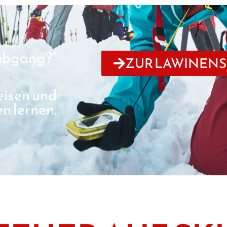
abgang?”
ZUR LAWINEN
eisen und
n lernen.