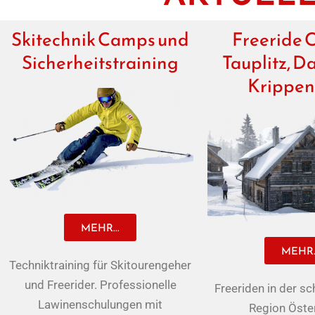
Skitechnik Camps und
Freeride 
Sicherheitstraining
Tauplitz, D
Krippen
MEHR...
MEHR..
Techniktraining für Skitourengeher
und Freerider. Professionelle
Freeriden in der s
Lawinenschulungen mit
Region Öster