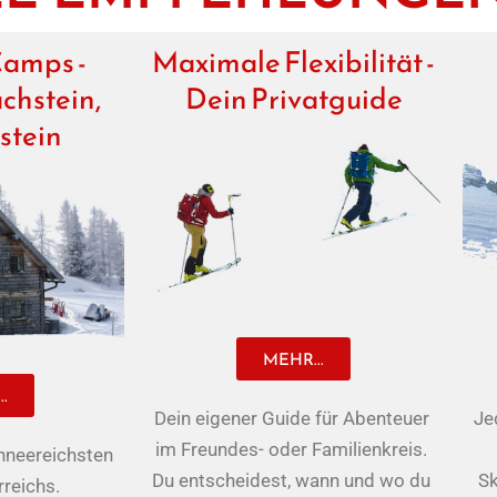
Camps -
Maximale Flexibilität -
achstein,
Dein Privatguide
stein
MEHR...
.
Dein eigener Guide für Abenteuer 
Je
im Freundes- oder Familienkreis. 
chneereichsten
Du entscheidest, wann und wo du 
Sk
reichs.