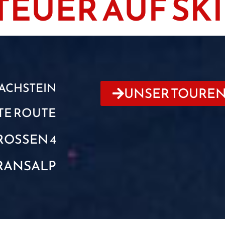
EUER AUF SKI
ACHSTEIN
UNSER TOURE
TE ROUTE
ROSSEN 4
RANSALP