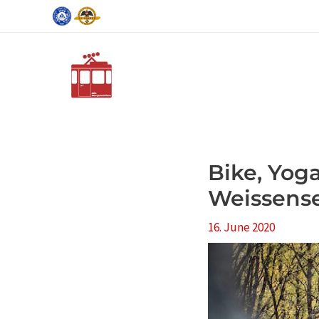
Skip
Post
to
navigation
content
Bike, Yog
Weissens
16. June 2020