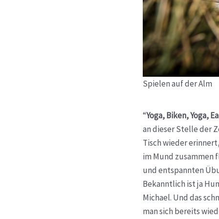
Spielen auf der Alm
“
Yoga, Biken, Yoga, E
an dieser Stelle der
Tisch wieder erinner
im Mund zusammen fl
und entspannten Übu
Bekanntlich ist ja Hu
Michael. Und das schm
man sich bereits wied