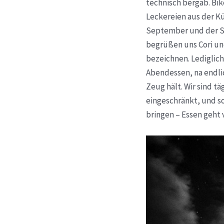
technisch bergab. Bik
Leckereien aus der K
September und der Se
begrüßen uns Cori u
bezeichnen. Lediglic
Abendessen, na endlic
Zeug hält. Wir sind tä
eingeschränkt, und so
bringen – Essen geht v