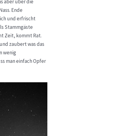
s aber über die
Nass. Ende
ch und erfrischt
 als Stammgäste
mt Zeit, kommt Rat.
 und zaubert was das
in wenig
uss man einfach Opfer