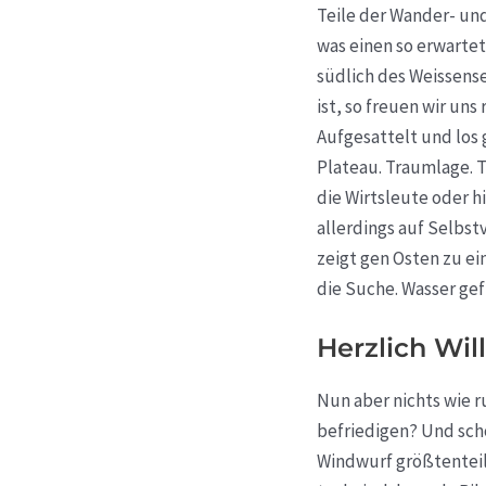
Teile der Wander- un
was einen so erwartet
südlich des Weissense
ist, so freuen wir un
Aufgesattelt und los
Plateau. Traumlage. T
die Wirtsleute oder h
allerdings auf Selbst
zeigt gen Osten zu ei
die Suche. Wasser gef
Herzlich Wi
Nun aber nichts wie 
befriedigen? Und scho
Windwurf größtenteils