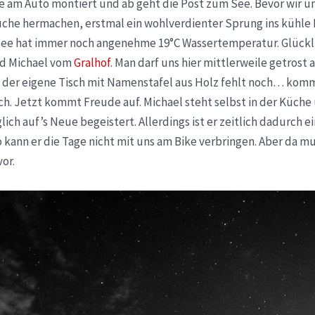
e am Auto montiert und ab geht die Post zum See. Bevor wir un
üche hermachen, erstmal ein wohlverdienter Sprung ins kühle 
e hat immer noch angenehme 19°C Wassertemperatur. Glückli
nd Michael vom
Gralhof
. Man darf uns hier mittlerweile getrost
h der eigene Tisch mit Namenstafel aus Holz fehlt noch… kom
h. Jetzt kommt Freude auf. Michael steht selbst in der Küche
glich auf’s Neue begeistert. Allerdings ist er zeitlich dadurch e
 kann er die Tage nicht mit uns am Bike verbringen. Aber da m
or.