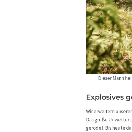
Dieser Mann hei
Explosives g
Wir erweitern unsere
Das große Unwetter u
gerodet. Bis heute d