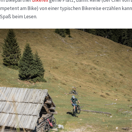
rem Bikepartner
Bikefex
gerne Platz, damit René (der Chef von 
etent am Bike) von einer typischen Bikereise erzählen kann,
l Spaß beim Lesen.