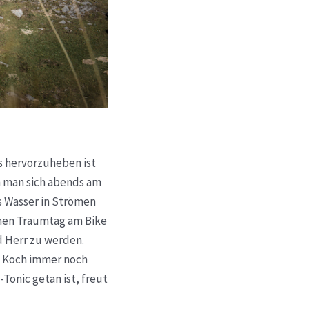
s hervorzuheben ist
n man sich abends am
s Wasser in Strömen
hen Traumtag am Bike
 Herr zu werden.
te Koch immer noch
Tonic getan ist, freut