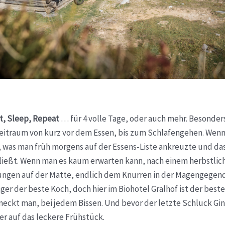
at, Sleep, Repeat
… für 4 volle Tage, oder auch mehr. Besonder
 Zeitraum von kurz vor dem Essen, bis zum Schlafengehen. Wen
t, was man früh morgens auf der Essens-Liste ankreuzte und da
ießt. Wenn man es kaum erwarten kann, nach einem herbstlic
ngen auf der Matte, endlich dem Knurren in der Magengegend
nger der beste Koch, doch hier im Biohotel Gralhof ist der bes
eckt man, bei jedem Bissen. Und bevor der letzte Schluck Gin-
er auf das leckere Frühstück.