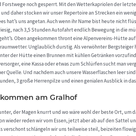
d Forstwege noch gesperrt. Mit den Wetterkapriolen der letzte
 und daher stocken wir unser Repertoire an Strecken ein wenig
es hat’s uns angetan. Auch wenn ihr Name bist heute nicht fl
s riesig, nach 3,5 Stunden Autofahrt endlich Bewegung in die m
 geht’s. Oben angekommen thront eine Alpenvereins-Hütte auf
raumwetter. Unglaublich durstig. Als verwöhnter Bergsteiger 
inter der Hütte einen Brunnen mit kühlen Getränken vorzufind
versorger, eine Kassa oder etwas zum Schlürfen sucht man verg
ner Quelle. Und nachdem auch unsere Wasserflaschen leer sind
unden, 3 große Herrenpilze und einen genialen Ausblick in das 
llkommen am Gralhof
runter, der Magen knurrt und wo wäre wohl der beste Ort, um 
n wieder reden wir vom Essen, jetzt aber ab auf den Sattel un
 verschont schlängeln wir uns teilweise steil, beizeiten flo