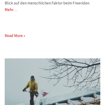
Blick auf den menschlichen Faktor beim Freeriden.
Mehr…
Read More »
Things
To
Do
When
Things
Go
Wrong