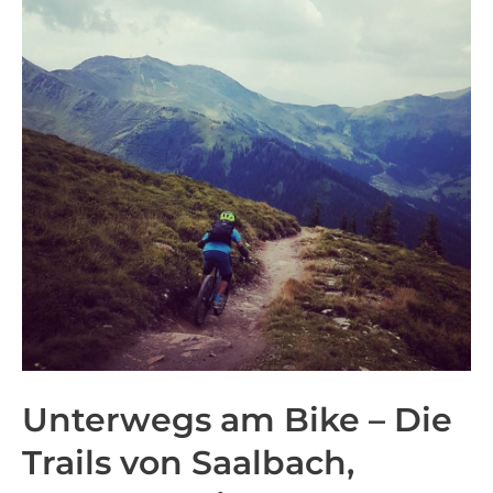
Trails
von
Saalbach,
Petzen,
Weissensee,
Miesenbach
Unterwegs am Bike – Die
Trails von Saalbach,