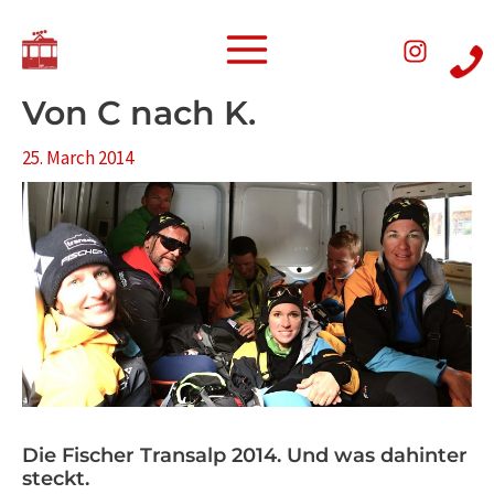
Skip
Post
Main
to
navigation
Menu
content
Von C nach K.
25. March 2014
Die Fischer Transalp 2014. Und was dahinter
steckt.