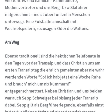
versteht. Es sind nämlich – Kameraleute,
Medienvertreter und uns Berg- bzw Skiführer
mitgerechnet – meist über fünfzehn Menschen
unterwegs. Eine Fußballmannschaft mit
Wechselspielern, sozusagen. Oder die Waltons.
Am Weg
Ebenso traditionell sind die hektischen Telefonate in
den Tagen vor der Transalp und dass Christian uns am
ersten Transalptag die ehrlich gemeinten aber nie wahr
werdenden Worte “So! Ich hab jetzt eine Woche Ruhe
und brauch’ mich um nix kümmern!”
entgegenschmettert. Neben Christian und uns beiden
war auch Sepp Schweiger bei bislang jeder Transalp
dabei. Sepp gilt als Bergführerlegende, ebenfalls einst
in der Ausbildung tätig und einer der erfahrensten