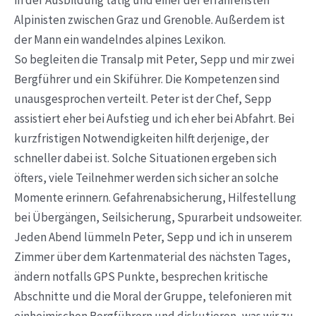
Alpinisten zwischen Graz und Grenoble. Außerdem ist
der Mann ein wandelndes alpines Lexikon.
So begleiten die Transalp mit Peter, Sepp und mir zwei
Bergführer und ein Skiführer. Die Kompetenzen sind
unausgesprochen verteilt. Peter ist der Chef, Sepp
assistiert eher bei Aufstieg und ich eher bei Abfahrt. Bei
kurzfristigen Notwendigkeiten hilft derjenige, der
schneller dabei ist. Solche Situationen ergeben sich
öfters, viele Teilnehmer werden sich sicher an solche
Momente erinnern. Gefahrenabsicherung, Hilfestellung
bei Übergängen, Seilsicherung, Spurarbeit undsoweiter.
Jeden Abend lümmeln Peter, Sepp und ich in unserem
Zimmer über dem Kartenmaterial des nächsten Tages,
ändern notfalls GPS Punkte, besprechen kritische
Abschnitte und die Moral der Gruppe, telefonieren mit
einheimischen Bergführern und diskutieren, was wir zu