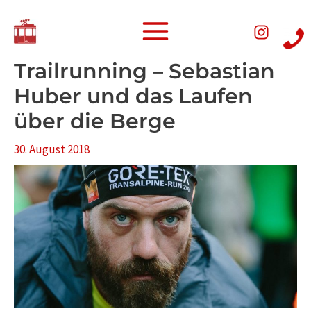
Skip
Post
Main
to
navigation
Menu
content
Trailrunning – Sebastian
Huber und das Laufen
über die Berge
30. August 2018